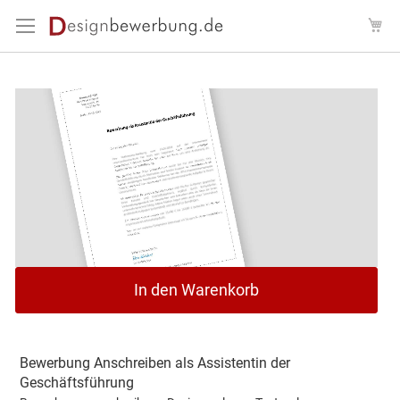
Direkt
Me
zum
Inhalt
Zum
Ende
der
Bildergalerie
springen
Zum
In den Warenkorb
Anfang
der
Bildergalerie
springen
Bewerbung Anschreiben als Assistentin der
Geschäftsführung