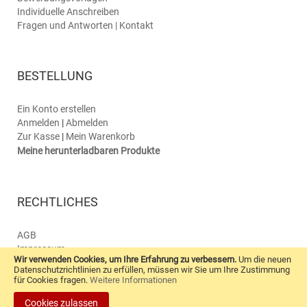
Individuelle Anschreiben
Fragen und Antworten | Kontakt
BESTELLUNG
Ein Konto erstellen
Anmelden
|
Abmelden
Zur Kasse
|
Mein Warenkorb
Meine herunterladbaren Produkte
RECHTLICHES
AGB
Impressum
Wir verwenden Cookies, um Ihre Erfahrung zu verbessern.
Um die neuen
Datenschutz
Datenschutzrichtlinien zu erfüllen, müssen wir Sie um Ihre Zustimmung
Kontaktformular
für Cookies fragen.
Weitere Informationen
Cookies zulassen