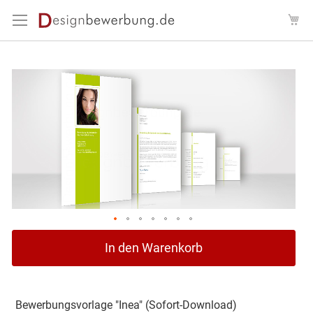
Direkt
Me
zum
Inhalt
Zum
Ende
der
Bildergalerie
springen
Zum
In den Warenkorb
Anfang
der
Bildergalerie
springen
Bewerbungsvorlage "Inea" (Sofort-Download)