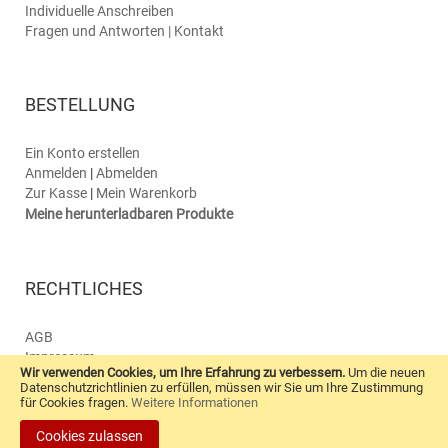
Individuelle Anschreiben
Fragen und Antworten | Kontakt
BESTELLUNG
Ein Konto erstellen
Anmelden
|
Abmelden
Zur Kasse
|
Mein Warenkorb
Meine herunterladbaren Produkte
RECHTLICHES
AGB
Impressum
Wir verwenden Cookies, um Ihre Erfahrung zu verbessern.
Um die neuen
Datenschutz
Datenschutzrichtlinien zu erfüllen, müssen wir Sie um Ihre Zustimmung
Kontaktformular
für Cookies fragen.
Weitere Informationen
Cookies zulassen