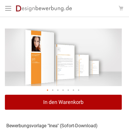
Direkt
Me
zum
Inhalt
Zum
Ende
der
Bildergalerie
springen
Zum
In den Warenkorb
Anfang
der
Bildergalerie
springen
Bewerbungsvorlage "Inea" (Sofort-Download)