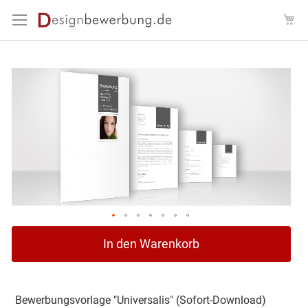
Direkt
Me
zum
Inhalt
Zum
Ende
der
Bildergalerie
springen
Zum
In den Warenkorb
Anfang
der
Bildergalerie
springen
Bewerbungsvorlage "Universalis" (Sofort-Download)