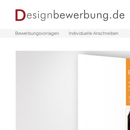
Bewerbungsvorlagen
Individuelle Anschreiben
Zum
Ende
der
Bildergalerie
springen