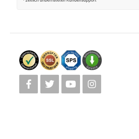
• zeitlich unbefristeten
Kundensupport