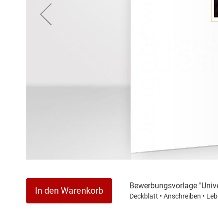
Zum
Anfang
der
Bewerbungsvorlage "Unive
In den Warenkorb
Bildergalerie
Deckblatt • Anschreiben • Leb
springen