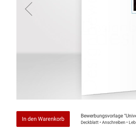
Zum
Anfang
der
Bewerbungsvorlage "Unive
In den Warenkorb
Bildergalerie
Deckblatt • Anschreiben • Leb
springen