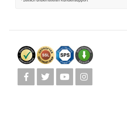
• zeitlich unbefristeten
Kundensupport