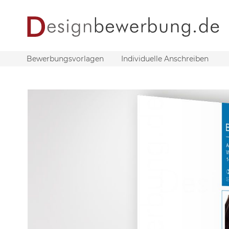
Bewerbungsvorlagen
Individuelle Anschreiben
Zum
Ende
der
Bildergalerie
springen