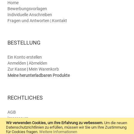
Home
Bewerbungsvorlagen
Individuelle Anschreiben
Fragen und Antworten | Kontakt
BESTELLUNG
Ein Konto erstellen
Anmelden
|
Abmelden
Zur Kasse
|
Mein Warenkorb
Meine herunterladbaren Produkte
RECHTLICHES
AGB
Impressum
Wir verwenden Cookies, um Ihre Erfahrung zu verbessern.
Um die neuen
Datenschutz
Datenschutzrichtlinien zu erfüllen, müssen wir Sie um Ihre Zustimmung
Kontaktformular
für Cookies fragen.
Weitere Informationen