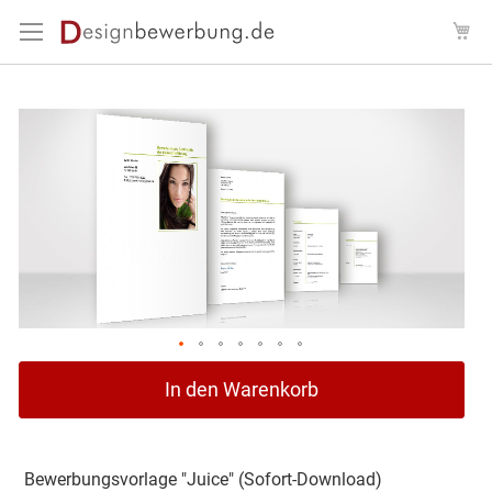
Direkt
Me
zum
Inhalt
Zum
Ende
der
Bildergalerie
springen
Zum
In den Warenkorb
Anfang
der
Bildergalerie
springen
Bewerbungsvorlage "Juice" (Sofort-Download)