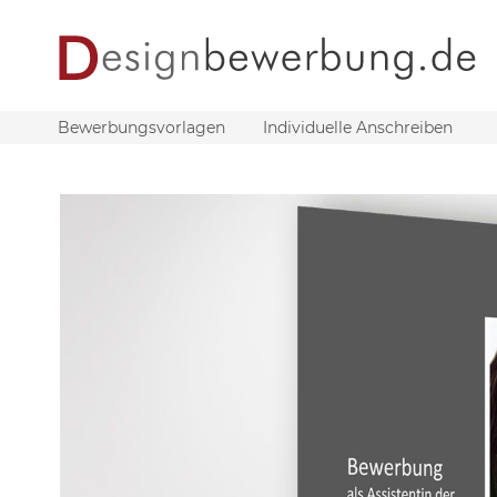
Bewerbungsvorlagen
Individuelle Anschreiben
Zum
Ende
der
Bildergalerie
springen