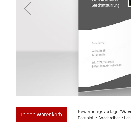
Zum
Anfang
der
Bewerbungsvorlage "Wave
In den Warenkorb
Bildergalerie
Deckblatt • Anschreiben • Leb
springen