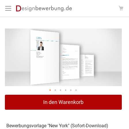
Direkt
Me
zum
Inhalt
Zum
Ende
der
Bildergalerie
springen
Zum
In den Warenkorb
Anfang
der
Bildergalerie
springen
Bewerbungsvorlage "New York" (Sofort-Download)