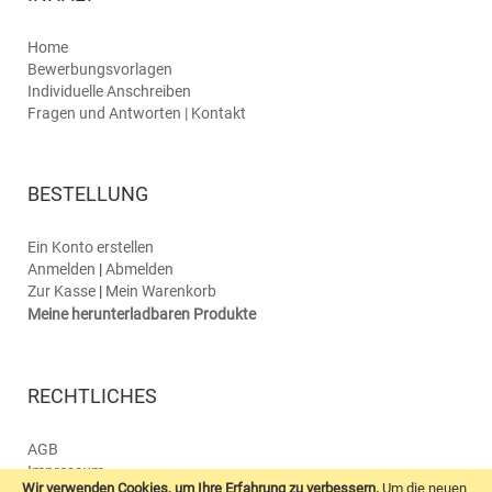
Home
Bewerbungsvorlagen
Individuelle Anschreiben
Fragen und Antworten | Kontakt
BESTELLUNG
Ein Konto erstellen
Anmelden
|
Abmelden
Zur Kasse
|
Mein Warenkorb
Meine herunterladbaren Produkte
RECHTLICHES
AGB
Impressum
Wir verwenden Cookies, um Ihre Erfahrung zu verbessern.
Um die neuen