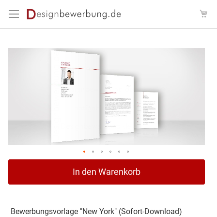
Direkt
Me
zum
Inhalt
Zum
Ende
der
Bildergalerie
springen
Zum
In den Warenkorb
Anfang
der
Bildergalerie
springen
Bewerbungsvorlage "New York" (Sofort-Download)