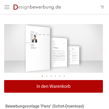
Direkt
Me
zum
Inhalt
Zum
Ende
der
Bildergalerie
springen
Zum
In den Warenkorb
Anfang
der
Bildergalerie
springen
Bewerbungsvorlage "Paris" (Sofort-Download)