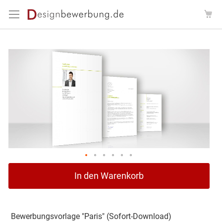
Direkt
Me
zum
Inhalt
Zum
Ende
der
Bildergalerie
springen
Zum
In den Warenkorb
Anfang
der
Bildergalerie
springen
Bewerbungsvorlage "Paris" (Sofort-Download)