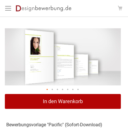
Direkt
Me
zum
Inhalt
Zum
Ende
der
Bildergalerie
springen
Zum
In den Warenkorb
Anfang
der
Bildergalerie
springen
Bewerbungsvorlage "Pacific" (Sofort-Download)