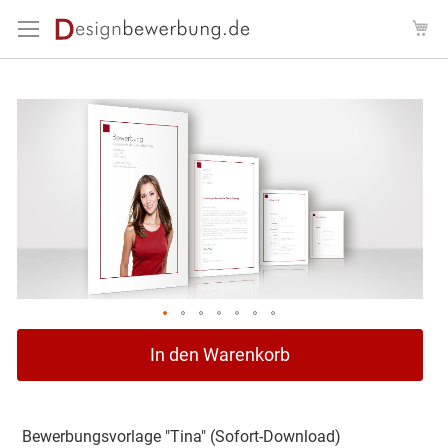
Direkt
Me
zum
Inhalt
Zum
Ende
der
Bildergalerie
springen
Zum
In den Warenkorb
Anfang
der
Bildergalerie
springen
Bewerbungsvorlage "Tina" (Sofort-Download)