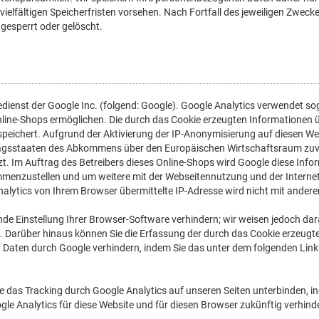
vielfältigen Speicherfristen vorsehen. Nach Fortfall des jeweiligen Zwec
gesperrt oder gelöscht.
ienst der Google Inc. (folgend: Google). Google Analytics verwendet sog
line-Shops ermöglichen. Die durch das Cookie erzeugten Informationen ü
peichert. Aufgrund der Aktivierung der IP-Anonymisierung auf diesen Web
ragsstaaten des Abkommens über den Europäischen Wirtschaftsraum zuvor
zt. Im Auftrag des Betreibers dieses Online-Shops wird Google diese In
mmenzustellen und um weitere mit der Webseitennutzung und der Intern
nalytics von Ihrem Browser übermittelte IP-Adresse wird nicht mit and
e Einstellung Ihrer Browser-Software verhindern; wir weisen jedoch darau
. Darüber hinaus können Sie die Erfassung der durch das Cookie erzeug
er Daten durch Google verhindern, indem Sie das unter dem folgenden Link
e das Tracking durch Google Analytics auf unseren Seiten unterbinden, i
gle Analytics für diese Website und für diesen Browser zukünftig verhinder