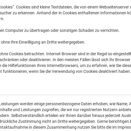
okies“. Cookies sind kleine Textdateien, die von einem Webseitenserver a
ucher zu erkennen. Anhand der in Cookies enthaltenen Informationen kön
rn.
nen Computer zu übertragen oder sonstigen Schaden zu verrichten.
ohne Ihre Einwilligung an Dritte weitergegeben.
hne Cookies betrachten. Internet-Browser sind in der Regel so eingestell
schränken oder deaktivieren. In den meisten Fällen lässt sich Ihr Browser
die Hilfefunktionen Ihres Internetbrowsers, um zu erfahren, wie Sie dies
t funktionieren, wenn Sie die Verwendung von Cookies deaktiviert haben.
en Leistungen werden einige personenbezogene Daten erhoben, wie Name,
uf Inhalte und Leistungen zugreifen, die wir nur registrierten Nutzern anb
dern. Selbstverständlich erteilen wir Ihnen darüber hinaus jederzeit Ausk
ckliche Zustimmung nicht an Dritte weitergegeben. Gerne berichtigen b
ontaktaufnahme in diesem Zusammenhang nutzen Sie bitte die im Impre