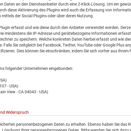
Daten an den Diensteanbieter durch eine 2-Klick-Lösung. Um ein gewünsc
durch diese Aktivierung des Plugins wird auch die Erfassung von Informa
mittels der Social Plugins oder über deren Nutzung.
s Plugin erfasst und wie diese durch den Anbieter verwendet werden. Der
e mindestens die IP-Adresse und gerätebezogene Informationen erfasst u
echner zu speichern. Welche konkreten Daten hierbei erfasst und wie die
: Falls Sie zeitgleich bei Facebook, Twitter, YouTube oder Google Plus 
tifizieren. Dies können Sie einschränken, indem Sie sich vorher aus Ihr
tons folgender Unternehmen eingebunden:
USA)
4107 - USA)
ain View - CA 94043 - USA)
 und Widerspruch
speicherten personenbezogenen Daten zu erhalten. Ebenso haben Sie das R
Löschung Ihrer personenbezogenen Daten. Bitte wenden Sie sich dazu a