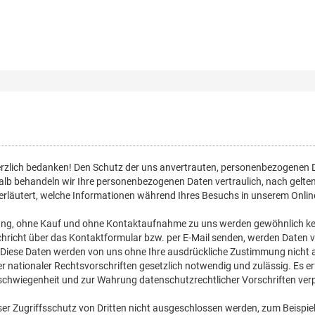
Direkt
zum
Inhalt
rzlich bedanken! Den Schutz der uns anvertrauten, personenbezogenen 
halb behandeln wir Ihre personenbezogenen Daten vertraulich, nach gelt
läutert, welche Informationen während Ihres Besuchs in unserem Online
ung, ohne Kauf und ohne Kontaktaufnahme zu uns werden gewöhnlich kei
Nachricht über das Kontaktformular bzw. per E-Mail senden, werden Daten
. Diese Daten werden von uns ohne Ihre ausdrückliche Zustimmung nicht an
 nationaler Rechtsvorschriften gesetzlich notwendig und zulässig. Es erf
schwiegenheit und zur Wahrung datenschutzrechtlicher Vorschriften verpf
ser Zugriffsschutz von Dritten nicht ausgeschlossen werden, zum Beispiel