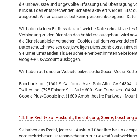
die unbewusste und ungewollte Erfassung und Übertragung von 
Klick auf den entsprechenden Schalter aktiviert werden. Erst 
ausgelöst. Wir erfassen selbst keine personenbezogenen Daten 
Wir haben keinen Einfluss darauf, welche Daten ein aktivierte
Verbindung zu den Diensten des Anbieters ausgebaut wird sowi
die Diensteanbieter versuchen, Cookies auf dem verwendeten R
Datenschutzhinweisen des jeweiligen Diensteanbieters. Hinweis
Sie unter Umständen als Besucher einer bestimmten Seite iden
Google-Plus-Account ausloggen.
Wir haben auf unserer Website teilweise die Social-Media-But
Facebook Inc. (1601 S. California Ave - Palo Alto - CA 94304 - 
Twitter Inc. (795 Folsom St. - Suite 600 - San Francisco - CA 9
Google Plus/Google Inc. (1600 Amphitheatre Parkway - Mount
13. Ihre Rechte auf Auskunft, Berichtigung, Sperre, Löschung
Sie haben das Recht, jederzeit Auskunft über Ihre bei uns ge
vorgeschriebenen Datenspeicherung zur Geschäftsabwicklung, 