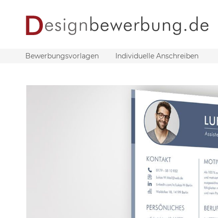
Bewerbungsvorlagen
Individuelle Anschreiben
Zum
Ende
der
Bildergalerie
springen