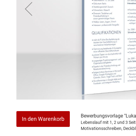
Zum
Anfang
der
Bewerbungsvorlage "Lukal
In den Warenkorb
Bildergalerie
Lebenslauf mit 1, 2 und 3 Sei
springen
Motivationsschreiben, Deckbl