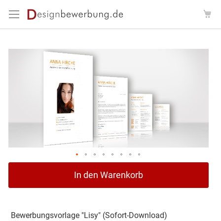
Direkt
Me
zum
Inhalt
Zum
Ende
der
Bildergalerie
springen
Zum
In den Warenkorb
Anfang
der
Bildergalerie
springen
Bewerbungsvorlage "Lisy" (Sofort-Download)